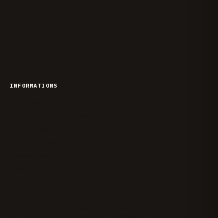
Actualité
Tuto
Android
iOS
INFORMATIONS
La rédaction
Politique de cookies
Qui sommes-nous ?
Politique de corrections
Charte éditoriale
Cookies
© 2026 Android DZ. Tous droits réservés.
Mentions légales
Politique de confidentialité
Contact
RSS