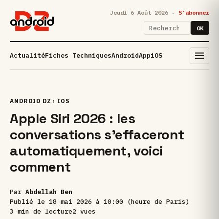
Jeudi 6 Août 2026 ·
S'abonner
OK
Actualité
Fiches Techniques
Android
App
iOS
ANDROID DZ
›
IOS
Apple Siri 2026 : les
conversations s’effaceront
automatiquement, voici
comment
Par
Abdellah Ben
Publié le
18 mai 2026 à 10:00 (heure de Paris)
3 min de lecture
2 vues