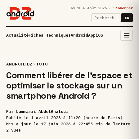
Jeudi 6 Août 2026 ·
S'abonner
OK
Actualité
Fiches Techniques
Android
App
iOS
ANDROID DZ
›
TUTO
Comment libérer de l’espace et
optimiser le stockage sur un
smartphone Android ?
Par
Lammamri AbdelGhafour
Publié le
1 avril 2025 à 11:20 (heure de Paris)
Mis à jour le
17 juin 2026 à 22:45
3 min de lecture
2 vues