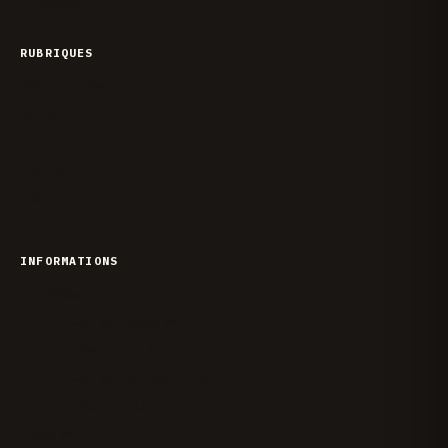
X
Facebook
RUBRIQUES
Smartphones
Actualité
Tuto
Android
iOS
INFORMATIONS
La rédaction
Politique de cookies
Qui sommes-nous ?
Politique de corrections
Charte éditoriale
Cookies