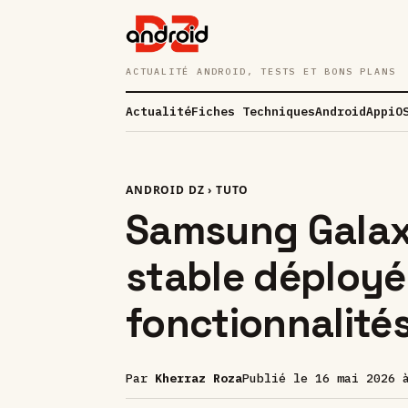
ACTUALITÉ ANDROID, TESTS ET BONS PLANS
Actualité
Fiches Techniques
Android
App
iO
ANDROID DZ
›
TUTO
Samsung Galaxy
stable déployé
fonctionnalité
Par
Kherraz Roza
Publié le
16 mai 2026 