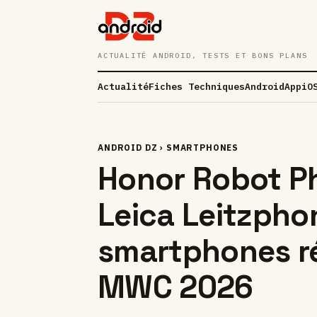
ACTUALITÉ ANDROID, TESTS ET BONS PLANS
Actualité
Fiches Techniques
Android
App
iO
ANDROID DZ
›
SMARTPHONES
Honor Robot P
Leica Leitzphon
smartphones ré
MWC 2026