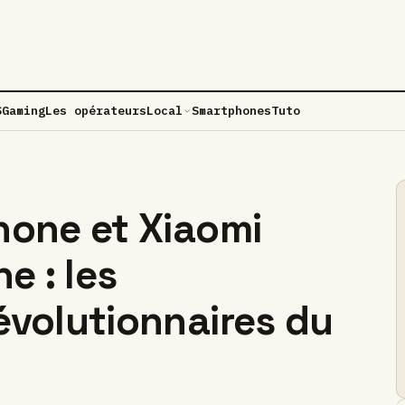
S
Gaming
Les opérateurs
Local
Smartphones
Tuto
hone et Xiaomi
e : les
volutionnaires du