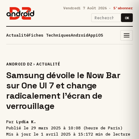
Vendredi 7 Août 2026 ·
S'abonner
OK
Actualité
Fiches Techniques
Android
App
iOS
ANDROID DZ
›
ACTUALITÉ
Samsung dévoile le Now Bar
sur One UI 7 et change
radicalement l’écran de
verrouillage
Par
Lydia K.
Publié le
29 mars 2025 à 10:08 (heure de Paris)
Mis à jour le
1 avril 2025 à 15:17
2 min de lecture