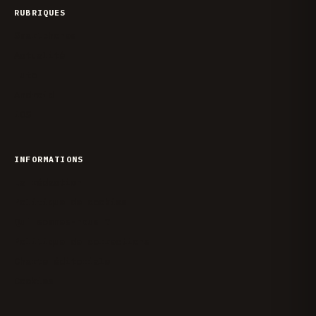
RUBRIQUES
Smartphones
Actualité
Tuto
Android
iOS
INFORMATIONS
La rédaction
Politique de cookies
Qui sommes-nous ?
Politique de corrections
Charte éditoriale
Cookies