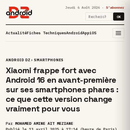
Jeudi 6 Août 2026 ·
S'abonner
OK
Actualité
Fiches Techniques
Android
App
iOS
ANDROID DZ
›
SMARTPHONES
Xiaomi frappe fort avec
Android 16 en avant-première
sur ses smartphones phares :
ce que cette version change
vraiment pour vous
Par
MOHAMED AMINE AIT MEZIANE
Publié le
13 avril 2025 à 17:14 (heure de Paris)