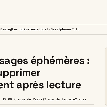
S
Gaming
Les opérateurs
Local
Smartphones
Tuto
ages éphémères :
upprimer
nt après lecture
à 17:00 (heure de Paris)
3 min de lecture
2 vues