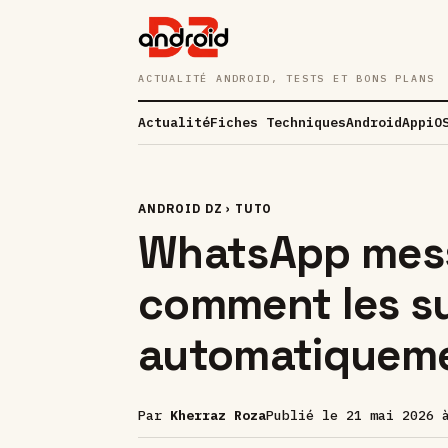
ACTUALITÉ ANDROID, TESTS ET BONS PLANS
Actualité
Fiches Techniques
Android
App
iO
ANDROID DZ
›
TUTO
WhatsApp mess
comment les s
automatiqueme
Par
Kherraz Roza
Publié le
21 mai 2026 