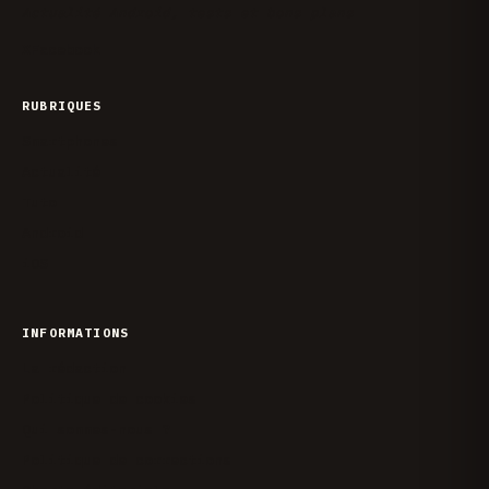
Actualité Android, tests et bons plans
X
Facebook
RUBRIQUES
Smartphones
Actualité
Tuto
Android
iOS
INFORMATIONS
La rédaction
Politique de cookies
Qui sommes-nous ?
Politique de corrections