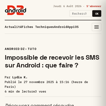
Jeudi 6 Août 2026 ·
S'abonner
OK
Actualité
Fiches Techniques
Android
App
iOS
ANDROID DZ
›
TUTO
Impossible de recevoir les SMS
sur Android : que faire ?
Par
Lydia K.
Publié le
27 novembre 2025 à 15:16 (heure de
Paris)
6 min de lecture
3 vues
Découvrez comment résoudre