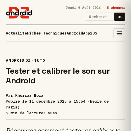
Jeudi 6 Août 2026 ·
S'abonner
OK
Actualité
Fiches Techniques
Android
App
iOS
ANDROID DZ
›
TUTO
Tester et calibrer le son sur
Android
Par
Kherraz Roza
Publié le
11 décembre 2025 à 15:54 (heure de
Paris)
5 min de lecture
3 vues
Découvrez comment tester et calibrer le