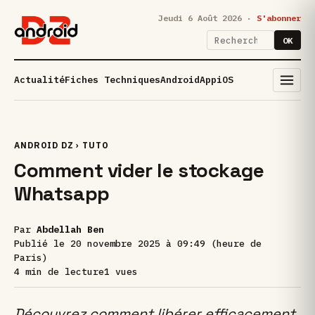
Jeudi 6 Août 2026 ·
S'abonner
OK
Actualité
Fiches Techniques
Android
App
iOS
ANDROID DZ
›
TUTO
Comment vider le stockage
Whatsapp
Par
Abdellah Ben
Publié le
20 novembre 2025 à 09:49 (heure de
Paris)
4 min de lecture
1 vues
Découvrez comment libérer efficacement