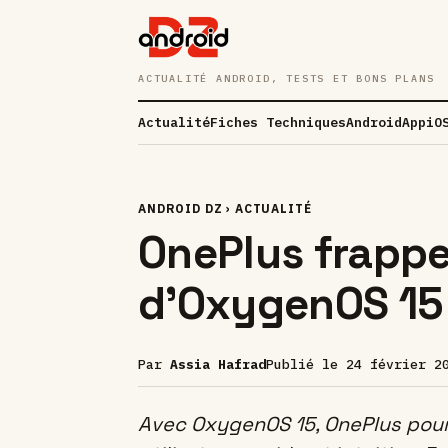
ACTUALITÉ ANDROID, TESTS ET BONS PLANS
Actualité
Fiches Techniques
Android
App
iO
ANDROID DZ
›
ACTUALITÉ
OnePlus frappe 
d’OxygenOS 15
Par
Assia Hafrad
Publié le
24 février 2
Avec OxygenOS 15, OnePlus pour